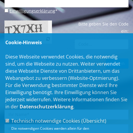
Einwilligungserklärung
*
Bitte geben Sie den Code
ein:
Cookie-Hinweis
Diese Webseite verwendet Cookies, die notwendig
* Pflichtfeld
sind, um die Webseite zu nutzen. Weiter verwendet
diese Webseite Dienste von Drittanbietern, um das
Webangebot zu verbessern (Website-Optmierung).
Für die Verwendung bestimmter Dienste wird Ihre
Newsletter
Einwilligung benötigt. Ihre Einwilligung können Sie
jederzeit widerrufen. Weitere Informationen finden Sie
Erhalten Sie Neuigkeiten aus dem Landtag und der Region.
in der
Datenschutzerklärung
.
Technisch notwendige Cookies (
Übersicht
)
Die notwendigen Cookies werden allein für den