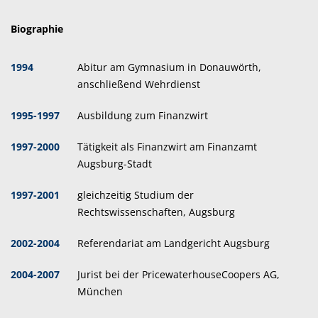
Biographie
se
se
1994
Abitur am Gymnasium in Donauwörth,
anschließend Wehrdienst
se
1995-1997
Ausbildung zum Finanzwirt
2
1997-2000
Tätigkeit als Finanzwirt am Finanzamt
2
Augsburg-Stadt
se
1997-2001
gleichzeitig Studium der
Rechtswissenschaften, Augsburg
2002-2004
Referendariat am Landgericht Augsburg
se
2004-2007
Jurist bei der PricewaterhouseCoopers AG,
München