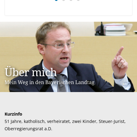
Über mich
Mein Weg in den Bayerischen Landtag
Kurzinfo
51 Jahre, katholisch, verheiratet, zwei Kinder, Steuer-Jurist,
Po
Oberregierungsrat a.D.