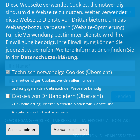
Diese Webseite verwendet Cookies, die notwendig
* Pflichtfeld
sind, um die Webseite zu nutzen. Weiter verwendet
diese Webseite Dienste von Drittanbietern, um das
Webangebot zu verbessern (Website-Optmierung).
Für die Verwendung bestimmter Dienste wird Ihre
Newsletter
Einwilligung benötigt. Ihre Einwilligung können Sie
jederzeit widerrufen. Weitere Informationen finden Sie
Erhalten Sie Neuigkeiten aus dem Landtag und der Region.
in der
Datenschutzerklärung
.
Technisch notwendige Cookies (
Übersicht
)
Die notwendigen Cookies werden allein für den
ordnungsgemäßen Gebrauch der Webseite benötigt.
* Pflichtfeld
Cookies von Drittanbietern (
Übersicht
)
Zur Optimierung unserer Webseite binden wir Dienste und
Angebote von Drittanbietern ein.
© WOLFGANG FACKLER |
IMPRESSUM
|
DATENSCHUTZ
|
KONTAKT
Alle akzeptieren
Auswahl speichern
REALISATION:
SHARKNESS MEDIA