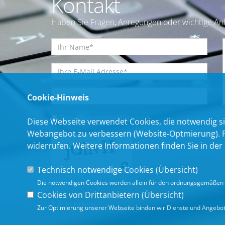
Kontakt
Haben Sie Fragen, Anregungen oder wichtige Anl
Cookie-Hinweis
Einwilligungserklärung
*
Diese Webseite verwendet Cookies, die notwendig si
Webangebot zu verbessern (Website-Optmierung). Für
widerrufen. Weitere Informationen finden Sie in der
Technisch notwendige Cookies (
Übersicht
)
Die notwendigen Cookies werden allein für den ordnungsgemäßen 
Cookies von Drittanbietern (
Übersicht
)
* Pflichtfeld
Zur Optimierung unserer Webseite binden wir Dienste und Angebote