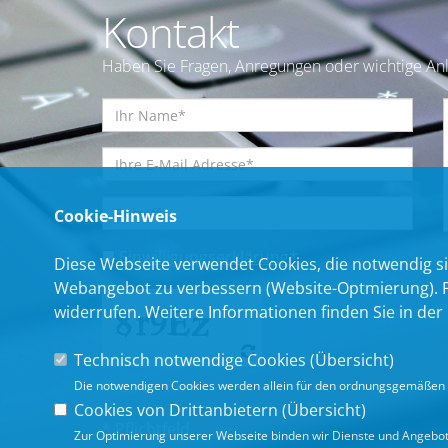
Kontakt
Haben Sie Fragen, Anregungen oder wichtige Anl
Cookie-Hinweis
Einwilligungserklärung
*
Diese Webseite verwendet Cookies, die notwendig si
Webangebot zu verbessern (Website-Optmierung). Für
widerrufen. Weitere Informationen finden Sie in der
Technisch notwendige Cookies (
Übersicht
)
Die notwendigen Cookies werden allein für den ordnungsgemäßen 
Cookies von Drittanbietern (
Übersicht
)
* Pflichtfeld
Zur Optimierung unserer Webseite binden wir Dienste und Angebote