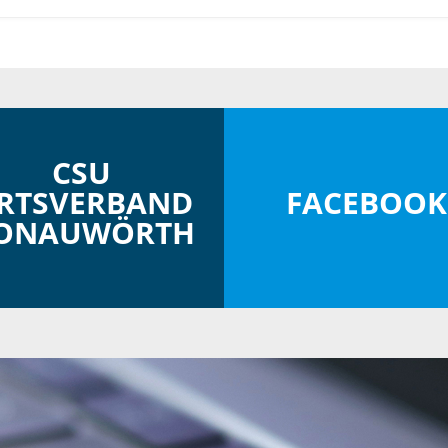
CSU
RTSVERBAND
FACEBOOK
ONAUWÖRTH