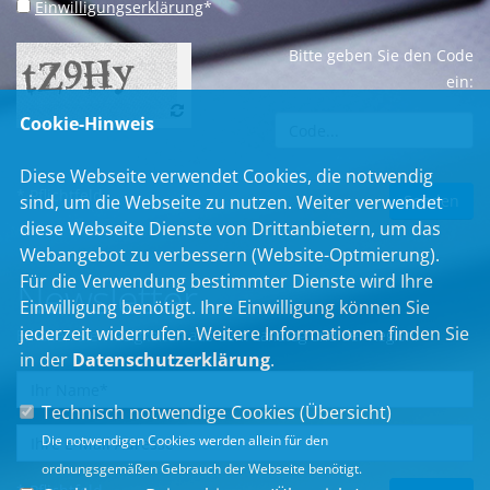
Einwilligungserklärung
*
Bitte geben Sie den Code
ein:
Cookie-Hinweis
Diese Webseite verwendet Cookies, die notwendig
* Pflichtfeld
sind, um die Webseite zu nutzen. Weiter verwendet
diese Webseite Dienste von Drittanbietern, um das
Webangebot zu verbessern (Website-Optmierung).
Für die Verwendung bestimmter Dienste wird Ihre
Newsletter
Einwilligung benötigt. Ihre Einwilligung können Sie
jederzeit widerrufen. Weitere Informationen finden Sie
Erhalten Sie Neuigkeiten aus dem Landtag und der Region.
in der
Datenschutzerklärung
.
Technisch notwendige Cookies (
Übersicht
)
Die notwendigen Cookies werden allein für den
ordnungsgemäßen Gebrauch der Webseite benötigt.