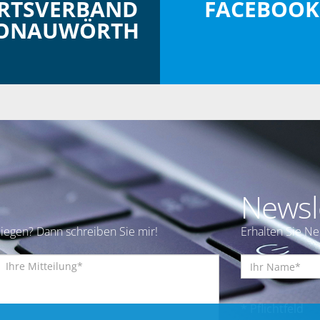
RTSVERBAND
FACEBOOK
ONAUWÖRTH
Newsl
iegen? Dann schreiben Sie mir!
Erhalten Sie N
* Pflichtfeld