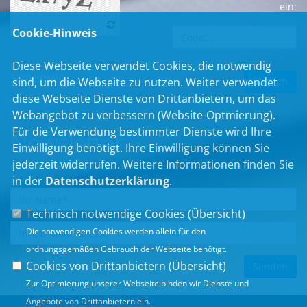
ein:
Cookie-Hinweis
Diese Webseite verwendet Cookies, die notwendig
* Pflichtfeld
sind, um die Webseite zu nutzen. Weiter verwendet
diese Webseite Dienste von Drittanbietern, um das
Webangebot zu verbessern (Website-Optmierung).
Für die Verwendung bestimmter Dienste wird Ihre
Newsletter
Einwilligung benötigt. Ihre Einwilligung können Sie
jederzeit widerrufen. Weitere Informationen finden Sie
Erhalten Sie Neuigkeiten aus dem Landtag und der Region.
in der
Datenschutzerklärung
.
Technisch notwendige Cookies (
Übersicht
)
Die notwendigen Cookies werden allein für den
ordnungsgemäßen Gebrauch der Webseite benötigt.
* Pflichtfeld
Cookies von Drittanbietern (
Übersicht
)
Zur Optimierung unserer Webseite binden wir Dienste und
Angebote von Drittanbietern ein.