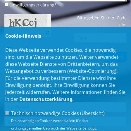
Einwilligungserklärung
*
Bitte geben Sie den Code
ein:
Cookie-Hinweis
Diese Webseite verwendet Cookies, die notwendig
* Pflichtfeld
sind, um die Webseite zu nutzen. Weiter verwendet
diese Webseite Dienste von Drittanbietern, um das
Webangebot zu verbessern (Website-Optmierung).
Für die Verwendung bestimmter Dienste wird Ihre
Newsletter
Einwilligung benötigt. Ihre Einwilligung können Sie
jederzeit widerrufen. Weitere Informationen finden Sie
Erhalten Sie Neuigkeiten aus dem Landtag und der Region.
in der
Datenschutzerklärung
.
Technisch notwendige Cookies (
Übersicht
)
Die notwendigen Cookies werden allein für den
ordnungsgemäßen Gebrauch der Webseite benötigt.